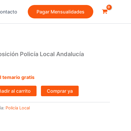
ontacto
Pagar Mensualidades
sición Policía Local Andalucía
 temario gratis
adir al carrito
Comprar ya
ía:
Policía Local