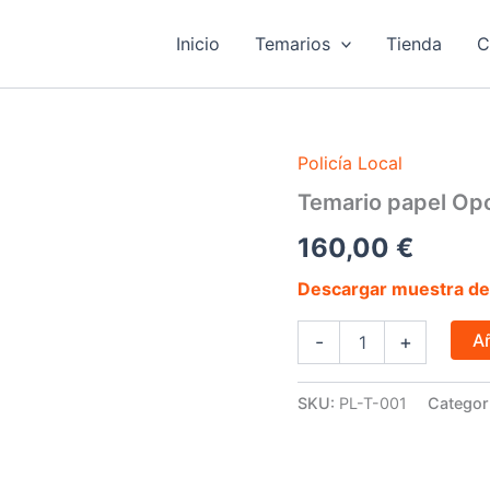
Inicio
Temarios
Tienda
C
Policía Local
Temario
papel
Temario papel Opo
Oposición
Policía
160,00
€
Local
Andalucía
Descargar muestra del
cantidad
Añ
-
+
SKU:
PL-T-001
Categor