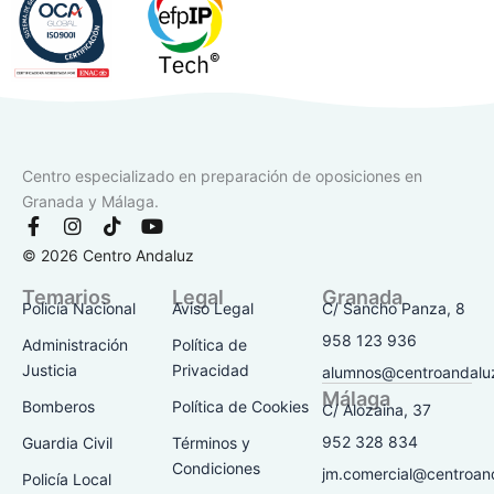
Centro especializado en preparación de oposiciones en
Granada y Málaga.
F
I
T
Y
a
n
i
o
© 2026 Centro Andaluz
c
s
k
u
e
t
t
t
Temarios
Legal
Granada
b
a
o
u
Policía Nacional
Aviso Legal
C/ Sancho Panza, 8
o
g
k
b
o
r
e
958 123 936
Administración
Política de
k
a
Justicia
Privacidad
alumnos@centroandalu
-
m
Málaga
f
Bomberos
Política de Cookies
C/ Alozaina, 37
952 328 834
Guardia Civil
Términos y
Condiciones
jm.comercial@centroan
Policía Local