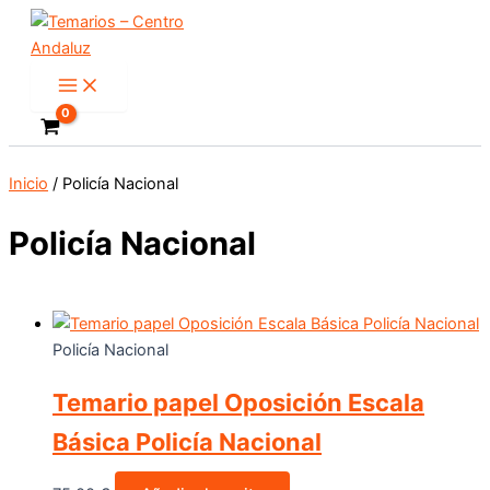
Main
Ir
Este
Menu
al
producto
contenido
tiene
múltiples
variantes.
Las
opciones
Inicio
/ Policía Nacional
se
pueden
Policía Nacional
elegir
en
la
página
Policía Nacional
de
producto
Temario papel Oposición Escala
Básica Policía Nacional