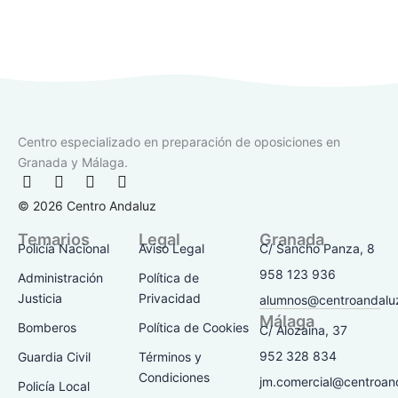
Centro especializado en preparación de oposiciones en
Granada y Málaga.
F
I
T
Y
a
n
i
o
© 2026 Centro Andaluz
c
s
k
u
e
t
t
t
Temarios
Legal
Granada
b
a
o
u
Policía Nacional
Aviso Legal
C/ Sancho Panza, 8
o
g
k
b
o
r
e
958 123 936
Administración
Política de
k
a
Justicia
Privacidad
alumnos@centroandalu
-
m
Málaga
f
Bomberos
Política de Cookies
C/ Alozaina, 37
952 328 834
Guardia Civil
Términos y
Condiciones
jm.comercial@centroan
Policía Local