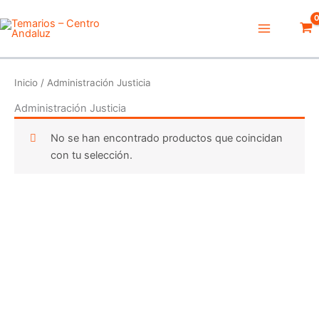
Ir
Main
al
Menu
contenido
Inicio
/ Administración Justicia
Administración Justicia
No se han encontrado productos que coincidan
con tu selección.