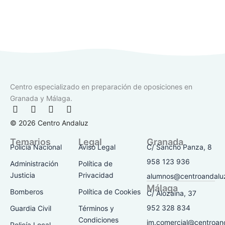
Centro especializado en preparación de oposiciones en
Granada y Málaga.
F
I
T
Y
a
n
i
o
© 2026 Centro Andaluz
c
s
k
u
e
t
t
t
Temarios
Legal
Granada
b
a
o
u
Policía Nacional
Aviso Legal
C/ Sancho Panza, 8
o
g
k
b
o
r
e
958 123 936
Administración
Política de
k
a
Justicia
Privacidad
alumnos@centroandalu
-
m
Málaga
f
Bomberos
Política de Cookies
C/ Alozaina, 37
952 328 834
Guardia Civil
Términos y
Condiciones
jm.comercial@centroan
Policía Local