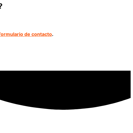
?
formulario de contacto
.