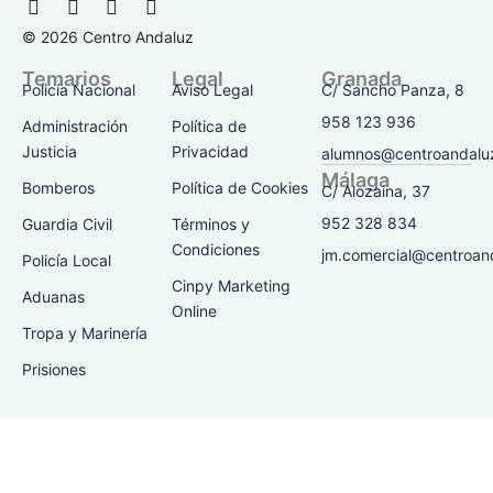
F
I
T
Y
a
n
i
o
© 2026 Centro Andaluz
c
s
k
u
e
t
t
t
Temarios
Legal
Granada
b
a
o
u
Policía Nacional
Aviso Legal
C/ Sancho Panza, 8
o
g
k
b
o
r
e
958 123 936
Administración
Política de
k
a
Justicia
Privacidad
alumnos@centroandalu
-
m
Málaga
f
Bomberos
Política de Cookies
C/ Alozaina, 37
952 328 834
Guardia Civil
Términos y
Condiciones
jm.comercial@centroan
Policía Local
Cinpy Marketing
Aduanas
Online
Tropa y Marinería
Prisiones