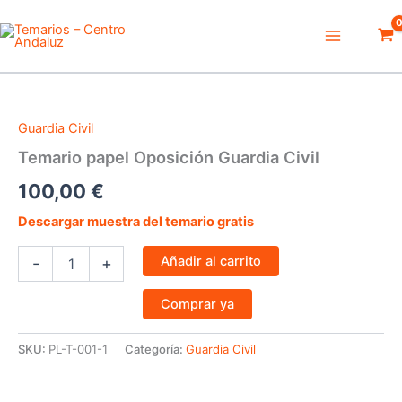
Ir
Main
al
Menu
contenido
Temario
papel
Oposición
Guardia Civil
Guardia
Civil
Temario papel Oposición Guardia Civil
cantidad
100,00
€
Descargar muestra del temario gratis
Añadir al carrito
-
+
Comprar ya
SKU:
PL-T-001-1
Categoría:
Guardia Civil